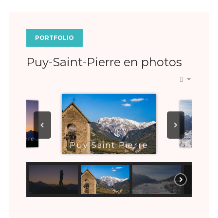
PORTFOLIO
Puy-Saint-Pierre en photos
aint Pierre
Puy Saint Pierre
Puy Saint 