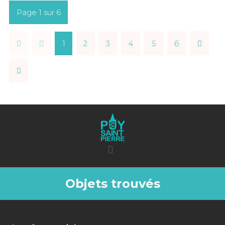
Page 1 sur 6
1
2
3
4
5
6
Objets trouvés