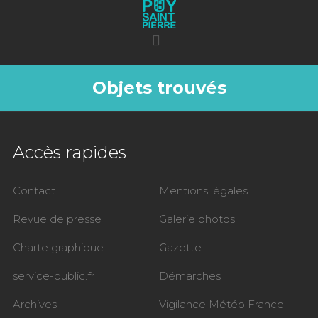
Objets trouvés
Accès rapides
Contact
Mentions légales
Revue de presse
Galerie photos
Charte graphique
Gazette
service-public.fr
Démarches
Archives
Vigilance Météo France