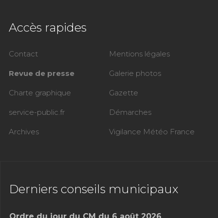
Accès rapides
Contact
Mentions légales
Revue de presse
Galerie photos
Charte graphique
Gazette
service-public.fr
Démarches
Archives
Vigilance Météo France
Derniers conseils municipaux
Ordre du jour du CM du 6 août 2026