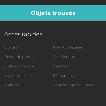
Objets trouvés
Accès rapides
Contact
Mentions légales
Revue de presse
Galerie photos
Charte graphique
Gazette
service-public.fr
Démarches
Archives
Vigilance Météo France