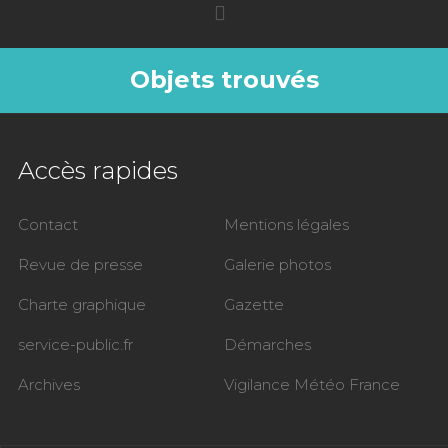
Objets trouvés
Accès rapides
Contact
Mentions légales
Revue de presse
Galerie photos
Charte graphique
Gazette
service-public.fr
Démarches
Archives
Vigilance Météo France